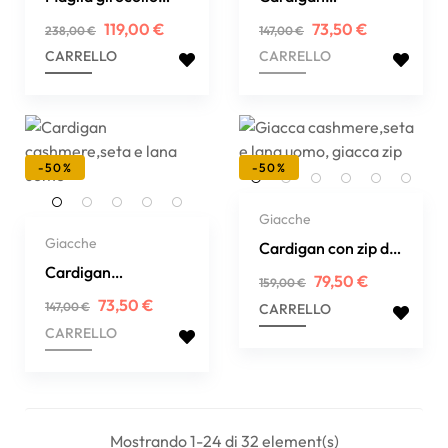
cashmere
cashmere,seta,lana
Prezzo
Prezzo
Prezzo
Prezzo
119,00 €
73,50 €
238,00 €
147,00 €
regolare
regolare
CARRELLO
CARRELLO
-50%
-50%
Giacche
Giacche
Cardigan con zip di
Cardigan
cashmere,seta,lana
Prezzo
Prezzo
79,50 €
159,00 €
regolare
cashmere,seta,lana
Prezzo
Prezzo
73,50 €
147,00 €
CARRELLO
regolare
CARRELLO
Mostrando 1-24 di 32 element(s)