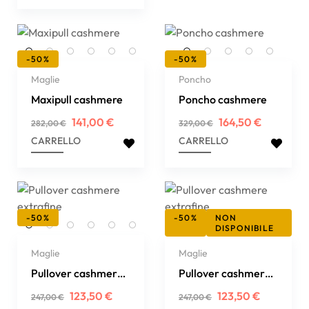
-50%
-50%
Maglie
Poncho
Maxipull cashmere
Poncho cashmere
Prezzo
Prezzo
Prezzo
Prezzo
141,00 €
164,50 €
282,00 €
329,00 €
regolare
regolare
CARRELLO
CARRELLO
-50%
-50%
NON
DISPONIBILE
Maglie
Maglie
Pullover cashmere
Pullover cashmere
extrafine
extrafine
Prezzo
Prezzo
Prezzo
Prezzo
123,50 €
123,50 €
247,00 €
247,00 €
regolare
regolare