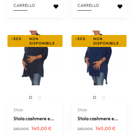
CARRELLO
CARRELLO
-50%
NON
-50%
NON
DISPONIBILE
DISPONIBILE
Stole
Stole
Stola cashmere e
Stola cashmere e
seta extrafine
seta extrafine
Prezzo
Prezzo
Prezzo
Prezzo
140,00 €
140,00 €
280,00 €
280,00 €
regolare
regolare