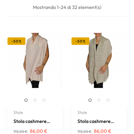
Mostrando 1-24 di 32 element(s)
-50%
-50%
Stole
Stole
Stola cashmere
Stola cashmere
lana e lurex
lana e lurex
Prezzo
Prezzo
Prezzo
Prezzo
86,00 €
86,00 €
172,00 €
172,00 €
regolare
regolare