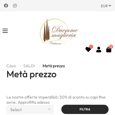
Facebook
Instagram
EUR
navigazione
☰
Toggle
0
Casa
SALDI
Metà prezzo
Metà prezzo
Le nostre offerte imperdibili: 50% di sconto su capi fine
serie. Approfitta adesso
Select

FILTRA