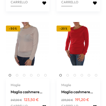
CARRELLO
CARRELLO
-50%
-20%
Maglie
Maglie
Maglia cashmere
Maglia cashmere
girocollo
collo a cascata
Prezzo
Prezzo
Prezzo
Prezzo
123,50 €
191,20 €
247,00 €
239,00 €
regolare
regolare