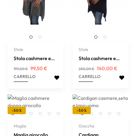
Stole
Stole
Stola cashmere e
Stola cashmere e
lana
seta extrafine
Prezzo
Prezzo
Prezzo
Prezzo
99,50 €
140,00 €
199,00 €
280,00 €
regolare
regolare
CARRELLO
CARRELLO
-50%
-50%
Maglie
Giacche
Maglia girocollo
Cardigan