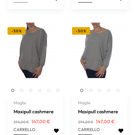
-50%
-50%
Maglie
Maglie
Maxipull cashmere
Maxipull cashmere
Prezzo
Prezzo
Prezzo
Prezzo
147,00 €
147,00 €
294,00 €
294,00 €
regolare
regolare
CARRELLO
CARRELLO