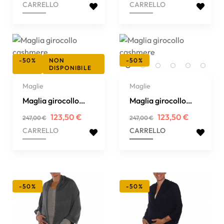
CARRELLO
CARRELLO
-50%
NON
-50%
DISPONIBILE
Maglie
Maglie
Maglia girocollo
Maglia girocollo
cashmere extrafine
cashmere extrafine
Prezzo
Prezzo
Prezzo
Prezzo
123,50 €
123,50 €
247,00 €
247,00 €
regolare
regolare
CARRELLO
CARRELLO
-50%
-50%