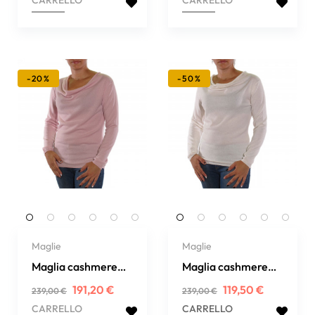
CARRELLO
CARRELLO
-20%
-50%
Maglie
Maglie
Maglia cashmere
Maglia cashmere
collo a cascata
collo a cascata
Prezzo
Prezzo
Prezzo
Prezzo
191,20 €
119,50 €
239,00 €
239,00 €
regolare
regolare
CARRELLO
CARRELLO