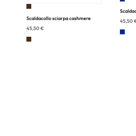
Blu
Marrone
Scaldac
Scaldacollo sciarpa cashmere
45,50 
45,50 €