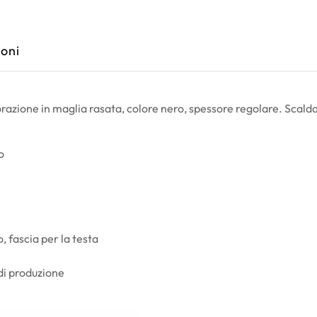
oni
azione in maglia rasata, colore nero, spessore regolare. Scaldac
o
, fascia per la testa
 di produzione