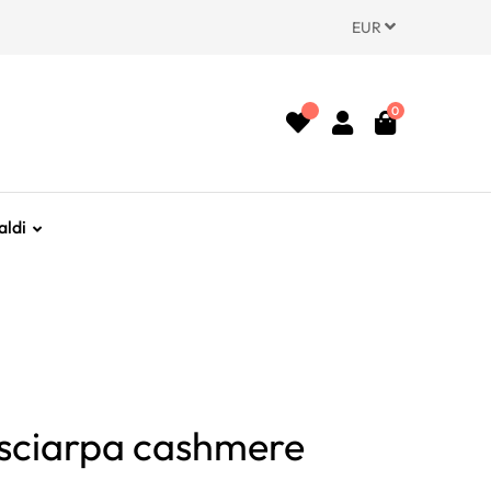
EUR
0
aldi
 sciarpa cashmere