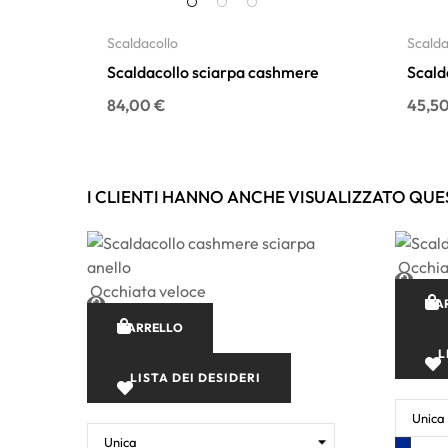
Scaldacollo
Scalda
Scaldacollo sciarpa cashmere
Scald
Prezzo
Prezzo
84,00 €
45,50
I CLIENTI HANNO ANCHE VISUALIZZATO QUE
Occhia
Occhiata veloce
CA
CARRELLO
L
LISTA DEI DESIDERI