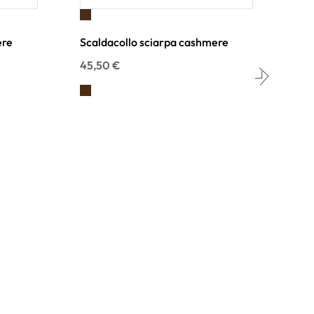
Marrone
V
ere
Scaldacollo sciarpa cashmere
Sca
45,50 €
45,