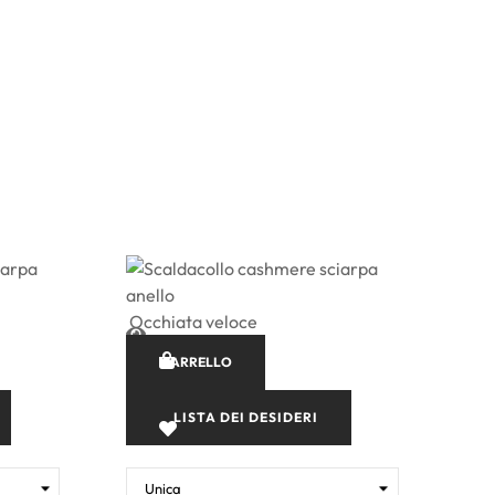
Occhiata veloce
Occ
CARRELLO
LISTA DEI DESIDERI