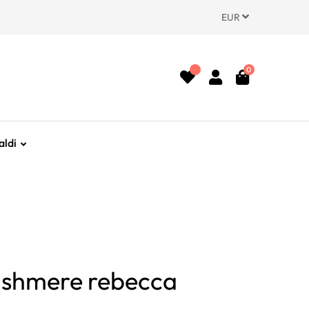
EUR
0
aldi
ashmere rebecca