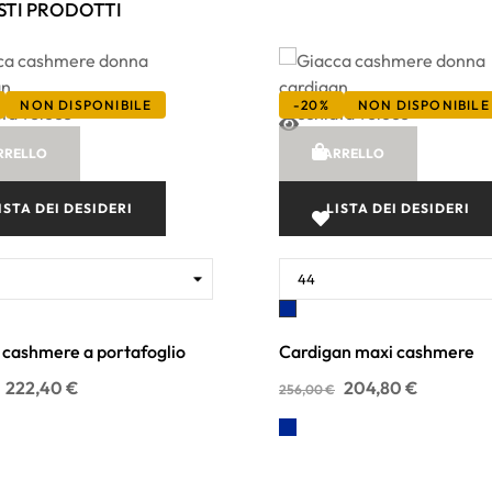
STI PRODOTTI
NON DISPONIBILE
-20%
NON DISPONIBILE
ta veloce
Occhiata veloce
RRELLO
CARRELLO
ISTA DEI DESIDERI
LISTA DEI DESIDERI
e
Blu
 cashmere a portafoglio
Cardigan maxi cashmere
222,40 €
204,80 €
256,00 €