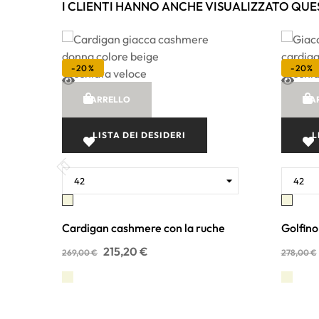
I CLIENTI HANNO ANCHE VISUALIZZATO QUE
-20%
-20%
Occhiata veloce
Occhia
CARRELLO
CA
LISTA DEI DESIDERI
L
Beige
Beig
Cardigan cashmere con la ruche
Golfino
215,20 €
269,00 €
278,00 €