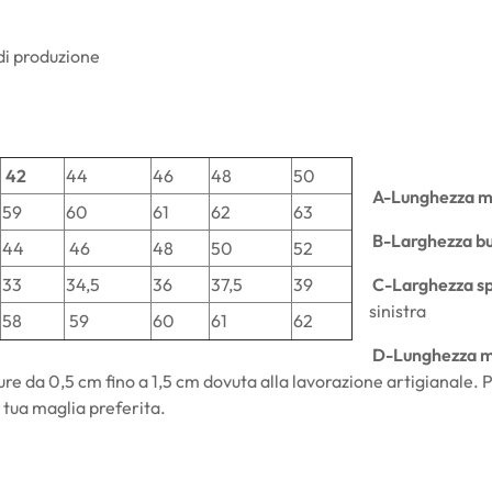
 di produzione
42
44
46
48
50
A-Lunghezza m
59
60
61
62
63
B-Larghezza bu
44
46
48
50
52
33
34,5
36
37,5
39
C-Larghezza sp
sinistra
58
59
60
61
62
D-Lunghezza m
ure da
0,5 cm fino a 1,5 cm dovuta alla lavorazione artigianale. Pe
a tua maglia preferita.