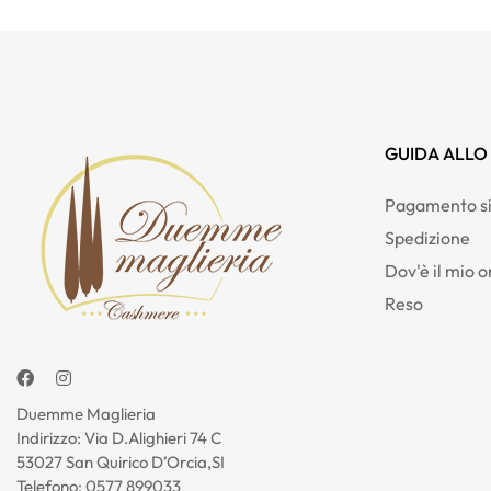
GUIDA ALLO
Pagamento si
Spedizione
Dov'è il mio o
Reso
Facebook
Instagram
Duemme Maglieria
Indirizzo: Via D.Alighieri 74 C
53027 San Quirico D’Orcia,SI
Telefono:
0577 899033