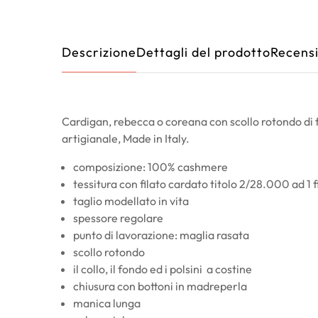
Descrizione
Dettagli del prodotto
Recensi
Cardigan, rebecca o coreana con scollo rotondo di 
artigianale, Made in Italy.
composizione: 100% cashmere
tessitura con filato cardato titolo 2/28.000 ad 1 f
taglio modellato in vita
spessore regolare
punto di lavorazione: maglia rasata
scollo rotondo
il collo, il fondo ed i polsini a costine
chiusura con bottoni in madreperla
manica lunga