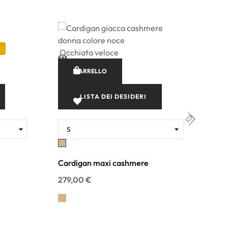
-
Occhiata veloce
Occ
CARRELLO
LISTA DEI DESIDERI
Noce
M
Cardigan maxi cashmere
Car
279,00 €
256,