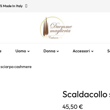
% Made In Italy
e
Uomo
Donna
Accessori
S
o sciarpa cashmere
Scaldacollo
45,50 €