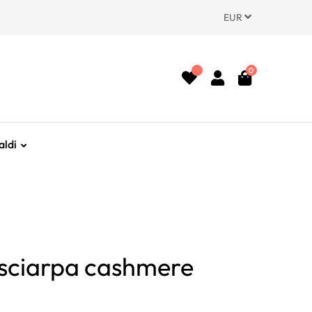
EUR
0
aldi
 sciarpa cashmere