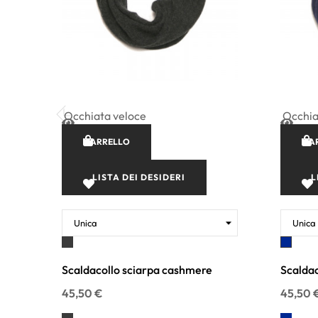
Occhiata veloce
Occhia
CARRELLO
CA
LISTA DEI DESIDERI
L
Antracite
Blu
Scaldacollo sciarpa cashmere
Scaldac
45,50 €
45,50 