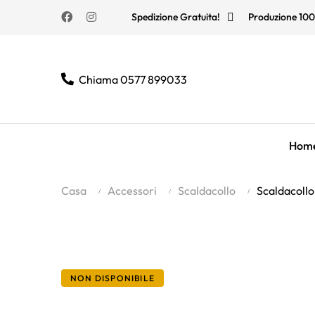
Facebook
Instagram
Spedizione Gratuita!
Produzione 100
Chiama 0577 899033
Hom
Casa
Accessori
Scaldacollo
Scaldacoll
NON DISPONIBILE