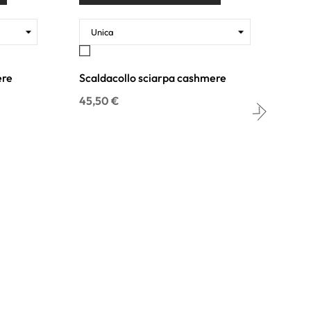
Bianco
N
ere
Scaldacollo sciarpa cashmere
Sca
45,50 €
45,